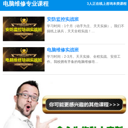
电脑维修专业课程
3人正在线上咨询本类课程
13807313137
点击免费咨询电话：
安防监控实战班
学习时间：1个月（动手为主、天天实操）。我们不
搞纸上谈兵，天天全程实战！…
电脑维修实战班
学习时间：2-3月。天天实操、全程实战、安排工
作。我校拥有齐备的电脑维修培…