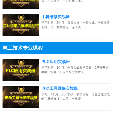
员。半天理论，半天实践，深…
手机维修实战班
学习时间：2个月。天天实操，全程实战。学校负责
安排工作。教学特点：深入浅…
电工技术专业课程
13807313137
点击免费咨询电话：
PLC应用实战班
学习时间：1个月。全程实战教学目标：0基础开始
教学，培养PLC应用维护技术人…
电动工具维修实战班
学时：1个月。天天实操。教学目标：培养全能型电
动工具维修技术人员。半天理…