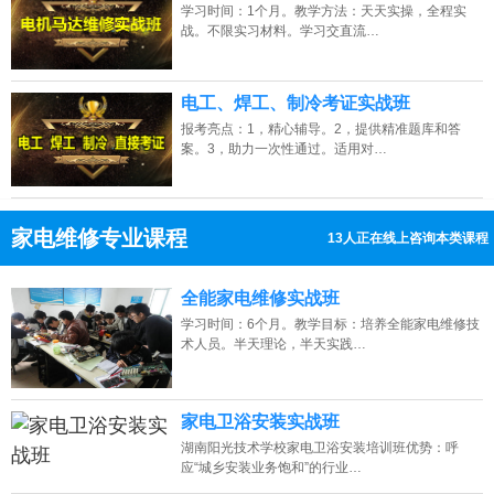
学习时间：1个月。教学方法：天天实操，全程实
战。不限实习材料。学习交直流…
电工、焊工、制冷考证实战班
报考亮点：1，精心辅导。2，提供精准题库和答
案。3，助力一次性通过。适用对…
家电维修专业课程
13人正在线上咨询本类课程
13807313137
点击免费咨询电话：
全能家电维修实战班
学习时间：6个月。教学目标：培养全能家电维修技
术人员。半天理论，半天实践…
家电卫浴安装实战班
湖南阳光技术学校家电卫浴安装培训班优势：呼
应“城乡安装业务饱和”的行业…