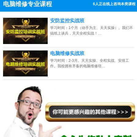
电脑维修专业课程
6人正在线上咨询本类课程
13807313137
点击免费咨询电话：
安防监控实战班
学习时间：1个月（动手为主、天天实操）。我们不
搞纸上谈兵，天天全程实战！…
电脑维修实战班
学习时间：2-3月。天天实操、全程实战、安排工
作。我校拥有齐备的电脑维修培…