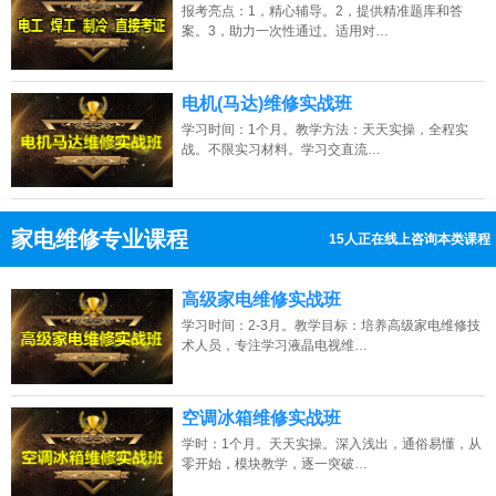
报考亮点：1，精心辅导。2，提供精准题库和答
案。3，助力一次性通过。适用对…
电机(马达)维修实战班
学习时间：1个月。教学方法：天天实操，全程实
战。不限实习材料。学习交直流…
家电维修专业课程
15人正在线上咨询本类课程
13807313137
点击免费咨询电话：
高级家电维修实战班
学习时间：2-3月。教学目标：培养高级家电维修技
术人员，专注学习液晶电视维…
空调冰箱维修实战班
学时：1个月。天天实操。深入浅出，通俗易懂，从
零开始，模块教学，逐一突破…