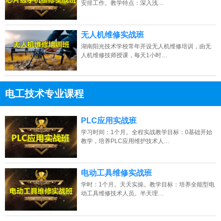
安排工作。教学特点：深入浅…
无人机维修实战班
湖南阳光技术学校常年开设无人机维修培训，由无
人机维修技师授课，每天1小时…
电工技术专业课程
13807313137
点击免费咨询电话：
PLC应用实战班
学习时间：1个月。全程实战教学目标：0基础开始
教学，培养PLC应用维护技术人…
电动工具维修实战班
学时：1个月。天天实操。教学目标：培养全能型电
动工具维修技术人员。半天理…