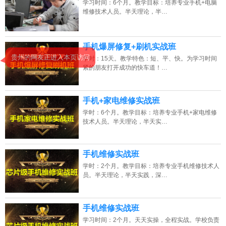
学习时间：6个月。教学目标：培养专业手机+电脑
维修技术人员。半天理论，半…
2026年8月8号_江苏_张同学（133****3049）报名:
【手机维修培训班】
2026年8月8号_广西_李同学（139****4117）报名:
【手机维修培训班】
手机爆屏修复+刷机实战班
贵州的网友正进入本页访问
学时：15天。教学特色：短、平、快。为学习时间
2026年8月8号_天津_陈同学（137****3630）报名:
【手机维修培训班】
紧的朋友打开成功的快车道！…
2026年8月8号_广西_林同学（135****1919）报名:
【手机维修培训班】
手机+家电维修实战班
学时：6个月。教学目标：培养专业手机+家电维修
技术人员。半天理论，半天实…
手机维修实战班
学时：2个月。教学目标：培养专业手机维修技术人
员。半天理论，半天实践，深…
手机维修实战班
学习时间：2个月。天天实操，全程实战。学校负责