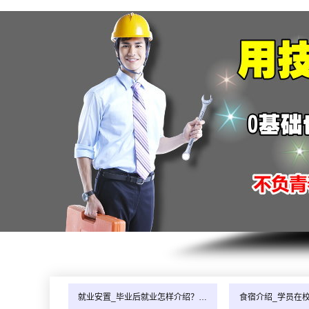
就业安置_毕业后就业怎样介绍？…
食宿介绍_学员在