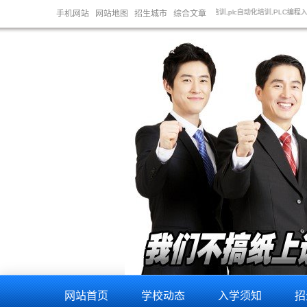
常年开设：plc培训,plc编程培训,plc自动化培训,PLC编程入门,线下PLC培训,PLC学习,西门子PL
手机网站
网站地图
招生城市
综合文章
网站首页
学校动态
入学须知
招