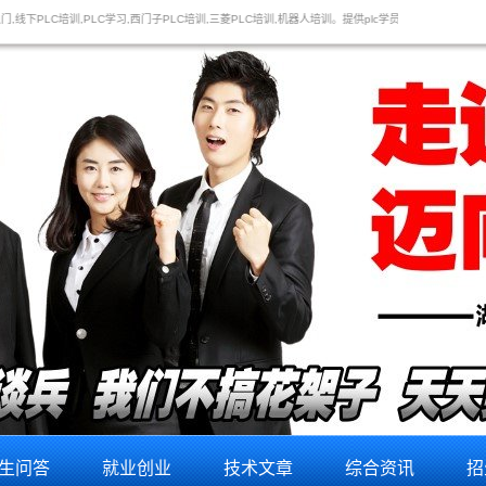
C培训,三菱PLC培训,机器人培训。提供plc学员 关心的问题：plc培训,plc培训机构,一般plc培训要多少
生问答
就业创业
技术文章
综合资讯
招