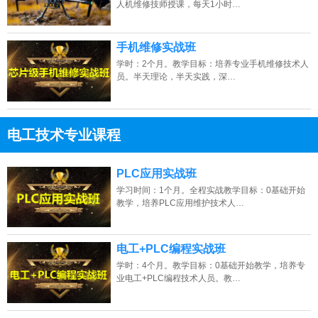
人机维修技师授课，每天1小时…
手机维修实战班
学时：2个月。教学目标：培养专业手机维修技术人
员。半天理论，半天实践，深…
电工技术专业课程
13807313137
点击免费咨询电话：
PLC应用实战班
学习时间：1个月。全程实战教学目标：0基础开始
教学，培养PLC应用维护技术人…
电工+PLC编程实战班
学时：4个月。教学目标：0基础开始教学，培养专
业电工+PLC编程技术人员。教…