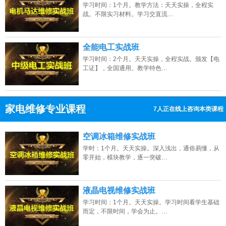
学习时间：1个月。教学方法：天天实操，全程实
战。不限实习材料。学习交直流…
全能电工实战班
学习时间：2个月。天天实操，全程实战。颁发【电
工证】，全国通用。教学特色…
家电维修专业课程
7人正在线上咨询本类课程
13807313137
点击免费咨询电话：
空调冰箱维修实战班
学时：1个月。天天实操。深入浅出，通俗易懂，从
零开始，模块教学，逐一突破…
液晶电视维修实战班
学习时间：1个月。天天实操。学习时间看学生基础
而定，不限时间，学会为止。…