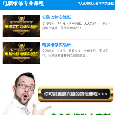
电脑维修专业课程
3人正在线上咨询本类课程
13807313137
点击免费咨询电话：
安防监控实战班
学习时间：1个月（动手为主、天天实操）。我们不
搞纸上谈兵，天天全程实战！…
电脑维修实战班
学习时间：2-3月。天天实操、全程实战、安排工
作。我校拥有齐备的电脑维修培…