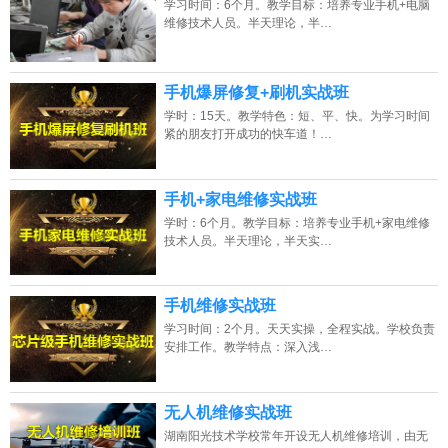
学习时间：6个月。教学目标：培养专业手机+电脑
维修技术人员。半天理论，半…
2026年8月7号_北京_朱同学（132****0009）报名:
【手机维修培训班】
2026年8月7号_福建_朱同学（182****9627）报名:
【手机维修培训班】
手机爆屏修复+刷机实战班
2026年8月7号_重庆_潘同学（182****9304）报名:
【手机维修培训班】
学时：15天。教学特色：短、平、快。为学习时间
紧的朋友打开成功的快车道！…
手机+家电维修实战班
学时：6个月。教学目标：培养专业手机+家电维修
技术人员。半天理论，半天实…
手机维修实战班
学习时间：2个月。天天实操，全程实战。学校负责
安排工作。教学特点：深入浅…
无人机维修实战班
湖南阳光技术学校常年开设无人机维修培训，由无