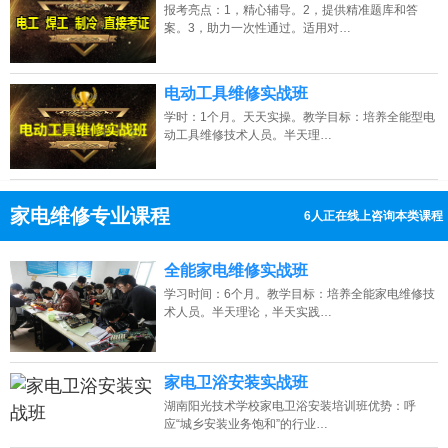
报考亮点：1，精心辅导。2，提供精准题库和答
案。3，助力一次性通过。适用对…
电动工具维修实战班
学时：1个月。天天实操。教学目标：培养全能型电
动工具维修技术人员。半天理…
家电维修专业课程
6人正在线上咨询本类课程
13807313137
点击免费咨询电话：
全能家电维修实战班
学习时间：6个月。教学目标：培养全能家电维修技
术人员。半天理论，半天实践…
家电卫浴安装实战班
湖南阳光技术学校家电卫浴安装培训班优势：呼
应“城乡安装业务饱和”的行业…