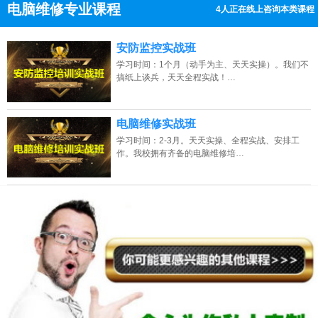
电脑维修专业课程
4人正在线上咨询本类课程
13807313137
点击免费咨询电话：
安防监控实战班
学习时间：1个月（动手为主、天天实操）。我们不
搞纸上谈兵，天天全程实战！…
电脑维修实战班
学习时间：2-3月。天天实操、全程实战、安排工
作。我校拥有齐备的电脑维修培…