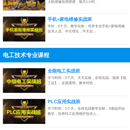
人机维修技师授课，每天1小时…
手机+家电维修实战班
学时：6个月。教学目标：培养专业手机+家电维修
技术人员。半天理论，半天实…
青海的网友正进入本页访问
电工技术专业课程
13807313137
点击免费咨询电话：
全能电工实战班
学习时间：2个月。天天实操，全程实战。颁发【电
工证】，全国通用。教学特色…
PLC应用实战班
学习时间：1个月。全程实战教学目标：0基础开始
教学，培养PLC应用维护技术人…