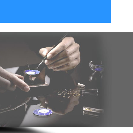
年8月_河南_谭同学（182****4357）报:
【手机维修实战班】