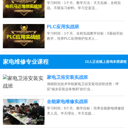
学习时间：1个月。教学方法：天天实操，全程实
战。不限实习材料。学习交直流…
PLC应用实战班
学习时间：1个月。全程实战教学目标：0基础开始
教学，培养PLC应用维护技术人…
家电维修专业课程
10人正在线上咨询本类课程
13807313137
点击免费咨询电话：
家电卫浴安装实战班
湖南阳光技术学校家电卫浴安装培训班优势：呼
应“城乡安装业务饱和”的行业…
全能家电维修实战班
学习时间：6个月。教学目标：培养全能家电维修技
术人员。半天理论，半天实践…