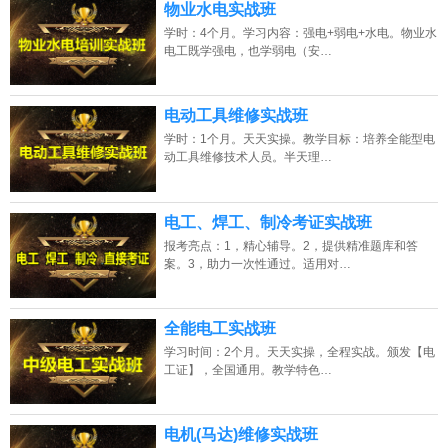
物业水电实战班
学时：4个月。学习内容：强电+弱电+水电。物业水
电工既学强电，也学弱电（安…
电动工具维修实战班
学时：1个月。天天实操。教学目标：培养全能型电
动工具维修技术人员。半天理…
电工、焊工、制冷考证实战班
报考亮点：1，精心辅导。2，提供精准题库和答
案。3，助力一次性通过。适用对…
全能电工实战班
学习时间：2个月。天天实操，全程实战。颁发【电
工证】，全国通用。教学特色…
电机(马达)维修实战班