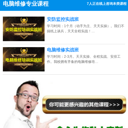
电脑维修专业课程
7人正在线上咨询本类课程
13807313137
点击免费咨询电话：
安防监控实战班
学习时间：1个月（动手为主、天天实操）。我们不
搞纸上谈兵，天天全程实战！…
电脑维修实战班
学习时间：2-3月。天天实操、全程实战、安排工
作。我校拥有齐备的电脑维修培…