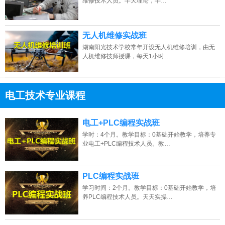
维修技术人员。半天理论，半…
无人机维修实战班
湖南阳光技术学校常年开设无人机维修培训，由无
人机维修技师授课，每天1小时…
电工技术专业课程
13807313137
点击免费咨询电话：
电工+PLC编程实战班
学时：4个月。教学目标：0基础开始教学，培养专
业电工+PLC编程技术人员。教…
PLC编程实战班
学习时间：2个月。教学目标：0基础开始教学，培
养PLC编程技术人员。天天实操…