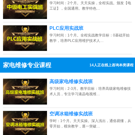
学习时间：2个月。天天实操，全程实战。颁发【电
工证】，全国通用。教学特色…
PLC应用实战班
学习时间：1个月。全程实战教学目标：0基础开始
教学，培养PLC应用维护技术人…
家电维修专业课程
10人正在线上咨询本类课程
13807313137
点击免费咨询电话：
高级家电维修实战班
学习时间：2-3月。教学目标：培养高级家电维修技
术人员，专注学习液晶电视维…
空调冰箱维修实战班
学时：1个月。天天实操。深入浅出，通俗易懂，从
零开始，模块教学，逐一突破…