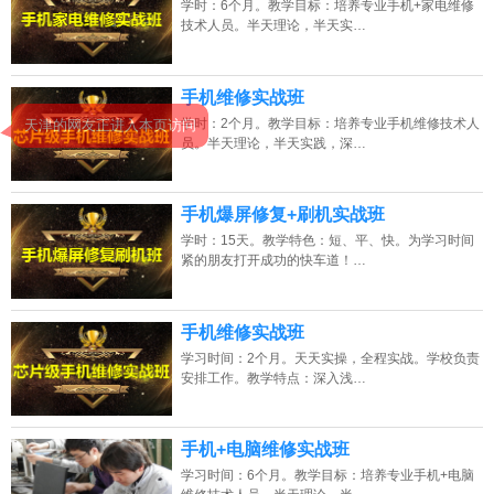
学时：6个月。教学目标：培养专业手机+家电维修
技术人员。半天理论，半天实…
2026年8月9号_广东_潘同学（134****4478）报名:
【手机维修培训班】
2026年8月9号_陕西_陈同学（135****3714）报名:
【手机维修培训班】
手机维修实战班
学时：2个月。教学目标：培养专业手机维修技术人
天津的网友正进入本页访问
员。半天理论，半天实践，深…
手机爆屏修复+刷机实战班
学时：15天。教学特色：短、平、快。为学习时间
紧的朋友打开成功的快车道！…
手机维修实战班
学习时间：2个月。天天实操，全程实战。学校负责
安排工作。教学特点：深入浅…
手机+电脑维修实战班
学习时间：6个月。教学目标：培养专业手机+电脑