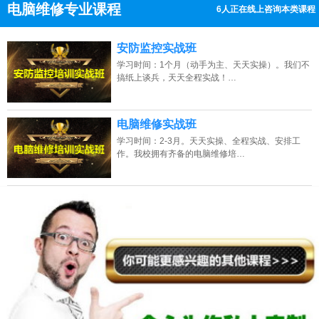
电脑维修专业课程
10人正在线上咨询本类课程
13807313137
点击免费咨询电话：
安防监控实战班
学习时间：1个月（动手为主、天天实操）。我们不
搞纸上谈兵，天天全程实战！…
电脑维修实战班
学习时间：2-3月。天天实操、全程实战、安排工
作。我校拥有齐备的电脑维修培…