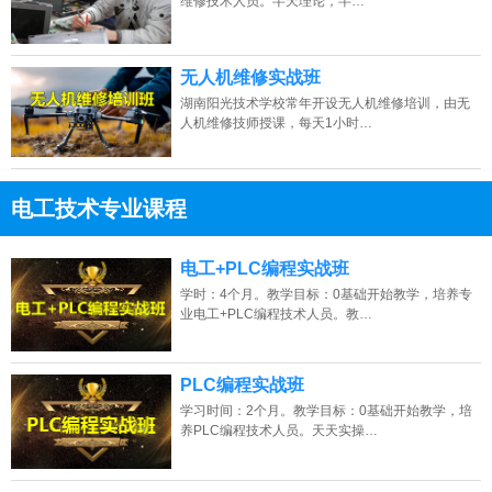
维修技术人员。半天理论，半…
无人机维修实战班
湖南阳光技术学校常年开设无人机维修培训，由无
人机维修技师授课，每天1小时…
电工技术专业课程
13807313137
点击免费咨询电话：
电工+PLC编程实战班
学时：4个月。教学目标：0基础开始教学，培养专
业电工+PLC编程技术人员。教…
PLC编程实战班
学习时间：2个月。教学目标：0基础开始教学，培
养PLC编程技术人员。天天实操…