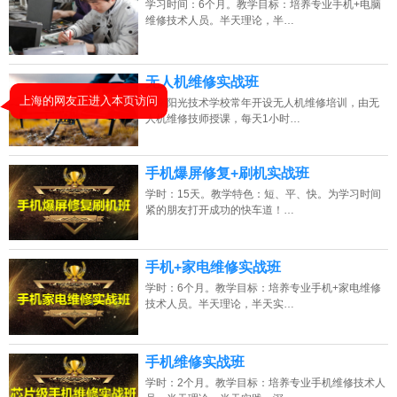
学习时间：6个月。教学目标：培养专业手机+电脑
2026年8月7号_海南_陈同学（183****9249）报名:
【手机维修培训班】
维修技术人员。半天理论，半…
2026年8月7号_北京_钟同学（136****3821）报名:
【手机维修培训班】
2026年8月7号_广东_张同学（135****5401）报名:
【手机维修培训班】
无人机维修实战班
湖南阳光技术学校常年开设无人机维修培训，由无
2026年8月7号_江西_谭同学（137****5869）报名:
【手机维修培训班】
人机维修技师授课，每天1小时…
手机爆屏修复+刷机实战班
学时：15天。教学特色：短、平、快。为学习时间
紧的朋友打开成功的快车道！…
手机+家电维修实战班
学时：6个月。教学目标：培养专业手机+家电维修
上海的网友正进入本页访问
技术人员。半天理论，半天实…
手机维修实战班
学时：2个月。教学目标：培养专业手机维修技术人