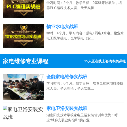
学习时间：2个月。教学目标：0基础开始教学，培
养PLC编程技术人员。天天实操…
物业水电实战班
学时：4个月。学习内容：强电+弱电+水电。物业水
电工既学强电，也学弱电（安…
家电维修专业课程
7人正在线上咨询本类课程
13807313137
点击免费咨询电话：
全能家电维修实战班
学习时间：6个月。教学目标：培养全能家电维修技
术人员。半天理论，半天实践…
家电卫浴安装实战班
湖南阳光技术学校家电卫浴安装培训班优势：呼
应“城乡安装业务饱和”的行业…