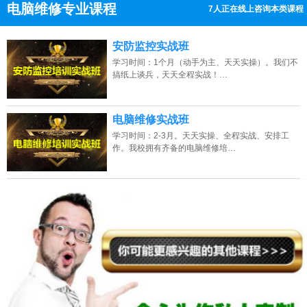
电脑维修专业课程
8人正在线上咨询本类课程
13807313137
点击免费咨询电话：
安防监控实战班
学习时间：1个月（动手为主、天天实操）。我们不
搞纸上谈兵，天天全程实战！…
电脑维修实战班
学习时间：2-3月。天天实操、全程实战、安排工
作。我校拥有齐备的电脑维修培…