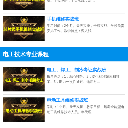
员。半天理论，半天实践，深…
手机维修实战班
学习时间：2个月。天天实操，全程实战。学校负责
安排工作。教学特点：深入浅…
电工技术专业课程
13807313137
点击免费咨询电话：
电工、焊工、制冷考证实战班
报考亮点：1，精心辅导。2，提供精准题库和答
案。3，助力一次性通过。适用对…
电动工具维修实战班
学时：1个月。天天实操。教学目标：培养全能型电
动工具维修技术人员。半天理…