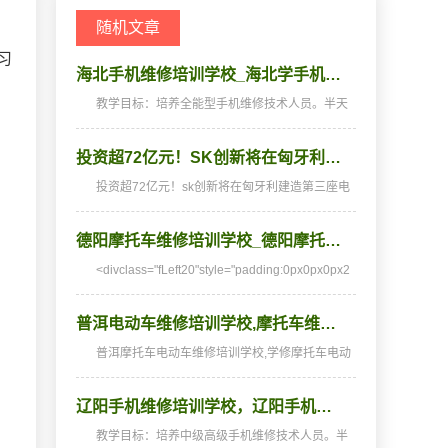
随机文章
习
海北手机维修培训学校_海北学手机…
教学目标：培养全能型手机维修技术人员。半天
理论，半天实践，深入浅出，通俗易懂，从零开
。
始，手把手教，教会为止，使学生成为真正意义
投资超72亿元！SK创新将在匈牙利…
上的、全能的手机维修技术人才和手机维修店老
板。学习时间…
投资超72亿元！sk创新将在匈牙利建造第三座电
池厂eweita据theelec报道，skinnovation周五宣
布，计划对旗下匈牙利子公司skbatteryhungarykf
德阳摩托车维修培训学校_德阳摩托…
t投资1.26万亿韩元（约合人民币72.75亿元），
以建设其在…
<divclass="fLeft20"style="padding:0px0px0px2
0px;margin
普洱电动车维修培训学校,摩托车维…
普洱摩托车电动车维修培训学校,学修摩托车电动
车,摩托车电动车培训,摩托车电动车维修培训,摩
托车电动车维修学校,摩托车电动车技校★★★湖
辽阳手机维修培训学校，辽阳手机…
南阳光电子技术学校电动车维修、摩托车维修培
训全国招生…
教学目标：培养中级高级手机维修技术人员。半