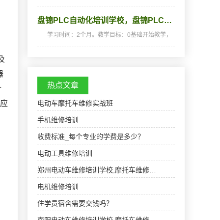
天理论，半天实践，深入浅出，通俗易懂，从零
开端，手把手教，教会为止，使学生成为真正意
盘锦PLC自动化培训学校，盘锦PLC…
义上的手机维修高手。学习时间：2个月(采用我
校25年经典教…
学习时间：2个月。教学目标：0基础开始教学，
培养PLC编程技术人员。天天实操，全程实战，
深入浅出，通俗易懂，从零开始，手把手教，教
及
会为止。教学特色：无时间限制，循环开班，不
懂的地方可以插…
器
热点文章
介
器应
电动车摩托车维修实战班
手机维修培训
收费标准_每个专业的学费是多少？
电动工具维修培训
郑州电动车维修培训学校,摩托车维修…
电机维修培训
住学员宿舍需要交钱吗？