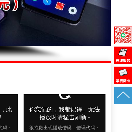
年8月黑龙江王同学（187****7831）报:
【手机维修实战班】
年8月_天津_刘同学（135****4337）报:
【手机维修实战班】