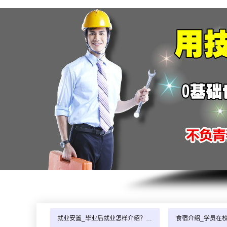
就业安置_毕业后就业怎样介绍？…
食宿介绍_学员在