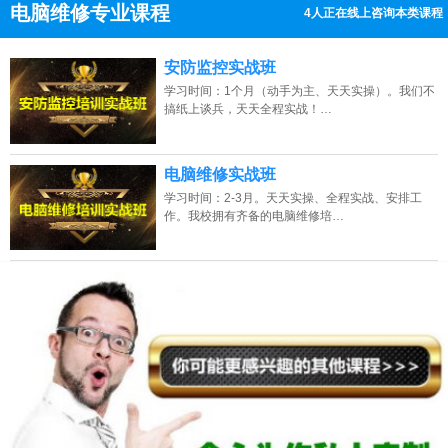
电脑维修专业课程
3人正在线上咨询本类课程
13807313137
点击免费咨询电话：
安防监控实战班
学习时间：1个月（动手为主、天天实操）。我们不
搞纸上谈兵，天天全程实战！…
电脑维修实战班
学习时间：2-3月。天天实操、全程实战、安排工
作。我校拥有齐备的电脑维修培…