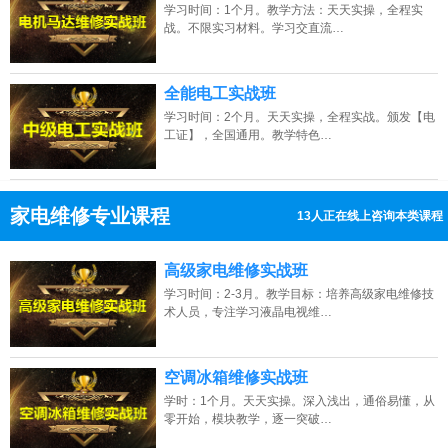
学习时间：1个月。教学方法：天天实操，全程实
战。不限实习材料。学习交直流…
全能电工实战班
学习时间：2个月。天天实操，全程实战。颁发【电
工证】，全国通用。教学特色…
家电维修专业课程
13人正在线上咨询本类课程
13807313137
点击免费咨询电话：
高级家电维修实战班
学习时间：2-3月。教学目标：培养高级家电维修技
术人员，专注学习液晶电视维…
空调冰箱维修实战班
学时：1个月。天天实操。深入浅出，通俗易懂，从
零开始，模块教学，逐一突破…