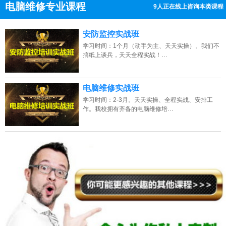
电脑维修专业课程
11人正在线上咨询本类课程
13807313137
点击免费咨询电话：
安防监控实战班
学习时间：1个月（动手为主、天天实操）。我们不
搞纸上谈兵，天天全程实战！…
电脑维修实战班
学习时间：2-3月。天天实操、全程实战、安排工
作。我校拥有齐备的电脑维修培…