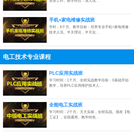
安排工作。教学特点：深入浅…
手机+家电维修实战班
学时：6个月。教学目标：培养专业手机+家电维修
技术人员。半天理论，半天实…
电工技术专业课程
13807313137
点击免费咨询电话：
PLC应用实战班
学习时间：1个月。全程实战教学目标：0基础开始
教学，培养PLC应用维护技术人…
全能电工实战班
学习时间：2个月。天天实操，全程实战。颁发【电
工证】，全国通用。教学特色…