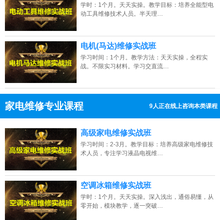
学时：1个月。天天实操。教学目标：培养全能型电
动工具维修技术人员。半天理…
电机(马达)维修实战班
学习时间：1个月。教学方法：天天实操，全程实
战。不限实习材料。学习交直流…
家电维修专业课程
12人正在线上咨询本类课程
13807313137
点击免费咨询电话：
高级家电维修实战班
学习时间：2-3月。教学目标：培养高级家电维修技
术人员，专注学习液晶电视维…
空调冰箱维修实战班
宁夏的网友正进入本页访问
学时：1个月。天天实操。深入浅出，通俗易懂，从
零开始，模块教学，逐一突破…