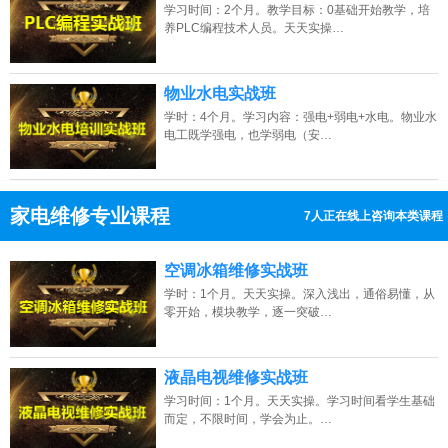
学习时间：2个月。教学目标：0基础开始教学，培
养PLC编程技术人员。天天实操…
物业水电实战班
学时：4个月。学习内容：强电+弱电+水电。物业水
电工既学强电，也学弱电（安…
家电维修专业课程
7人正在线上咨询本类课程
13807313137
点击免费咨询电话：
空调冰箱维修实战班
学时：1个月。天天实操。深入浅出，通俗易懂，从
零开始，模块教学，逐一突破…
液晶电视维修实战班
学习时间：1个月。天天实操。学习时间看学生基础
而定，不限时间，学会为止。…