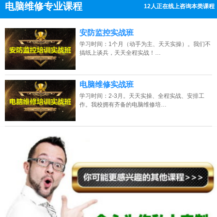
电脑维修专业课程
12人正在线上咨询本类课程
13807313137
点击免费咨询电话：
安防监控实战班
学习时间：1个月（动手为主、天天实操）。我们不
搞纸上谈兵，天天全程实战！…
电脑维修实战班
学习时间：2-3月。天天实操、全程实战、安排工
作。我校拥有齐备的电脑维修培…