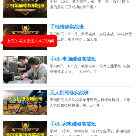
学时：15天。教学特色：短、平、快。为学习时间
紧的朋友打开成功的快车道！…
2026年8月7号_广东_胡同学（184****7600）报名:
【手机维修培训班】
2026年8月7号_山东_朱同学（151****1925）报名:
【手机维修培训班】
手机维修实战班
2026年8月7号_天津_陈同学（159****3353）报名:
【手机维修培训班】
学习时间：2个月。天天实操，全程实战。学校负责
安排工作。教学特点：深入浅…
2026年8月7号_湖南_朱同学（182****6365）报名:
【手机维修培训班】
手机+电脑维修实战班
学习时间：6个月。教学目标：培养专业手机+电脑
维修技术人员。半天理论，半…
无人机维修实战班
湖南阳光技术学校常年开设无人机维修培训，由无
人机维修技师授课，每天1小时…
手机+家电维修实战班
学时：6个月。教学目标：培养专业手机+家电维修