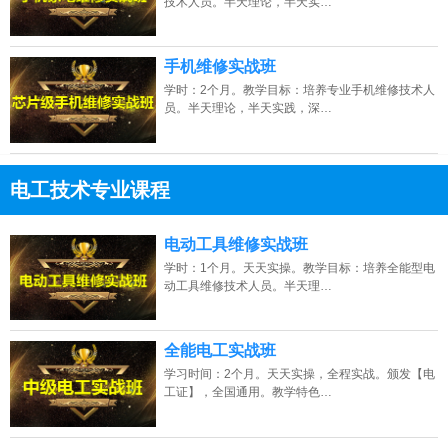
技术人员。半天理论，半天实…
手机维修实战班
学时：2个月。教学目标：培养专业手机维修技术人
员。半天理论，半天实践，深…
电工技术专业课程
13807313137
点击免费咨询电话：
电动工具维修实战班
学时：1个月。天天实操。教学目标：培养全能型电
动工具维修技术人员。半天理…
全能电工实战班
学习时间：2个月。天天实操，全程实战。颁发【电
工证】，全国通用。教学特色…