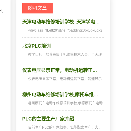
随机文章
地
天津电动车维修培训学校_天津学电…
<divclass="fLeft20"style="padding:0px0px0px2
0px;margin
北京PLC培训
教学目标：培养高级手机维修技术人员。半天理
论，半天实践，深入浅出，通俗易懂，从零开
端，手把手教，教会为止，使学生成为真正意义
仪表电压显示正常，电动机运转正…
上的手机维修高手。学习时间
仪表电压显示正常，电动机运转正常，转速显示
异常(1)故障原因：①仪表损坏；②速度信号线(黑
／白)短路；③控制器无速度显示。(2)故障排除：
柳州电动车维修培训学校,摩托车维…
有刷和48V无刷：用万用表电压挡检测速度信号
线和电源正…
柳州摩托车电动车维修培训学校,学修摩托车电动
车,摩托车电动车培训,摩托车电动车维修培训,摩
托车电动车维修学校,摩托车电动车技校★★★湖
PLC的主要生产厂家介绍
南阳光电子技术学校电动车维修、摩托车维修培
训全国招生…
目前生产PLC的厂家较多。但能配套生产，大、