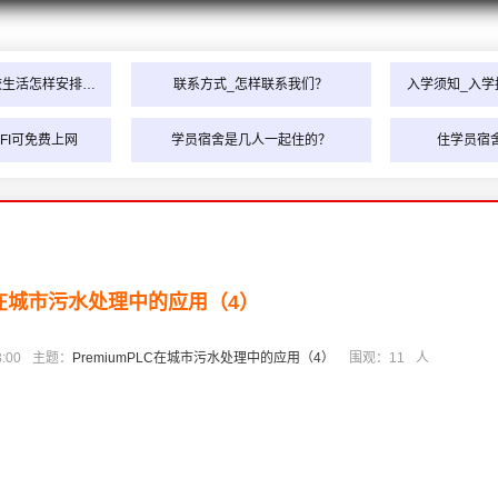
校生活怎样安排…
联系方式_怎样联系我们？
入学须知_入学
FI可免费上网
学员宿舍是几人一起住的？
住学员宿
LC在城市污水处理中的应用（4）
:00
主题：
PremiumPLC在城市污水处理中的应用（4）
围观：
11
人