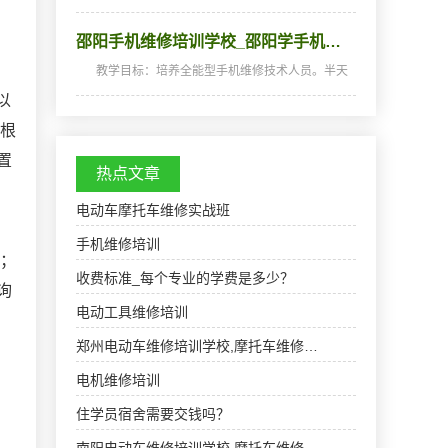
中、小、微型均能生产的不算太多。较有影响
的，在中国市场占有较大份额的公司有：德国西
邵阳手机维修培训学校_邵阳学手机…
门子公司：它有SS系列的产品。有SS－95U、1
00U、115U、135U及…
教学目标：培养全能型手机维修技术人员。半天
理论，半天实践，深入浅出，通俗易懂，从零开
以
始，手把手教，教会为止，使学生成为真正意义
上的、全能的手机维修技术人才和手机维修店老
，根
板。学习时间…
置
热点文章
电动车摩托车维修实战班
手机维修培训
值；
收费标准_每个专业的学费是多少？
询
电动工具维修培训
郑州电动车维修培训学校,摩托车维修…
电机维修培训
住学员宿舍需要交钱吗？