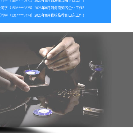
年8月_天津_潘同学（188****2707）报:
【手机维修实战班】
同学（150****3625）2026年8月到海南知名企业工作！
年8月_上海_张同学（185****4489）报:
【手机维修实战班】
同学（131****7474）2026年8月我校推荐到山东工作！
年8月_河南_杨同学（181****6302）报:
【手机维修实战班】
年8月_上海_潘同学（185****6844）报:
【手机维修实战班】