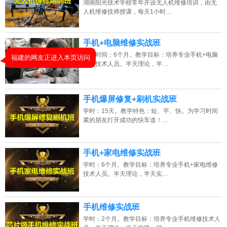
湖南阳光技术学校常年开设无人机维修培训，由无
人机维修技师授课，每天1小时…
2026年8月9号黑龙江马同学（138****9242）报名:
【手机维修培训班】
2026年8月9号_安徽_陈同学（138****9647）报名:
【手机维修培训班】
手机+电脑维修实战班
2026年8月9号_广西_李同学（136****3608）报名:
【手机维修培训班】
学习时间：6个月。教学目标：培养专业手机+电脑
维修技术人员。半天理论，半…
2026年8月9号_浙江_代同学（159****1273）报名:
【手机维修培训班】
手机爆屏修复+刷机实战班
学时：15天。教学特色：短、平、快。为学习时间
紧的朋友打开成功的快车道！…
手机+家电维修实战班
福建的网友正进入本页访问
学时：6个月。教学目标：培养专业手机+家电维修
技术人员。半天理论，半天实…
手机维修实战班
学时：2个月。教学目标：培养专业手机维修技术人