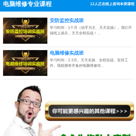
电脑维修专业课程
12人正在线上咨询本类课程
13807313137
点击免费咨询电话：
安防监控实战班
学习时间：1个月（动手为主、天天实操）。我们不
搞纸上谈兵，天天全程实战！…
电脑维修实战班
学习时间：2-3月。天天实操、全程实战、安排工
作。我校拥有齐备的电脑维修培…