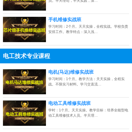
员。半天理论，半天实践，深…
手机维修实战班
学习时间：2个月。天天实操，全程实战。学校负责
安排工作。教学特点：深入浅…
电工技术专业课程
13807313137
点击免费咨询电话：
电机(马达)维修实战班
学习时间：1个月。教学方法：天天实操，全程实
战。不限实习材料。学习交直流…
电动工具维修实战班
学时：1个月。天天实操。教学目标：培养全能型电
动工具维修技术人员。半天理…