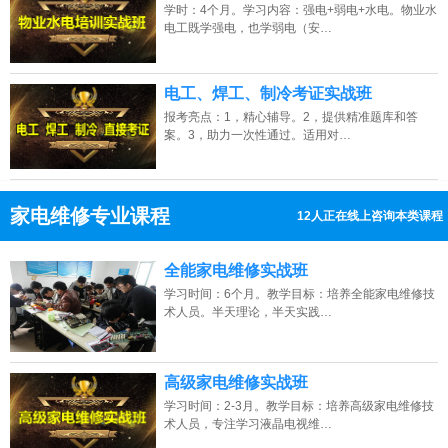
学时：4个月。学习内容：强电+弱电+水电。物业水
电工既学强电，也学弱电（安…
电工、焊工、制冷考证实战班
报考亮点：1，精心辅导。2，提供精准题库和答
案。3，助力一次性通过。适用对…
家电维修专业课程
12人正在线上咨询本类课程
13807313137
点击免费咨询电话：
全能家电维修实战班
学习时间：6个月。教学目标：培养全能家电维修技
术人员。半天理论，半天实践…
高级家电维修实战班
学习时间：2-3月。教学目标：培养高级家电维修技
术人员，专注学习液晶电视维…