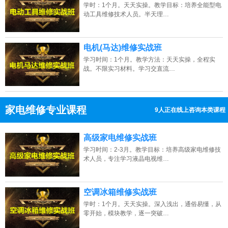
学时：1个月。天天实操。教学目标：培养全能型电
动工具维修技术人员。半天理…
电机(马达)维修实战班
学习时间：1个月。教学方法：天天实操，全程实
战。不限实习材料。学习交直流…
家电维修专业课程
13人正在线上咨询本类课程
13807313137
点击免费咨询电话：
高级家电维修实战班
学习时间：2-3月。教学目标：培养高级家电维修技
术人员，专注学习液晶电视维…
空调冰箱维修实战班
学时：1个月。天天实操。深入浅出，通俗易懂，从
零开始，模块教学，逐一突破…