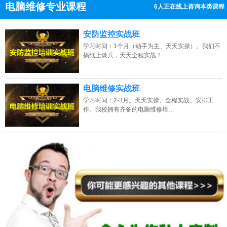
电脑维修专业课程
7人正在线上咨询本类课程
13807313137
点击免费咨询电话：
安防监控实战班
学习时间：1个月（动手为主、天天实操）。我们不
搞纸上谈兵，天天全程实战！…
电脑维修实战班
学习时间：2-3月。天天实操、全程实战、安排工
作。我校拥有齐备的电脑维修培…