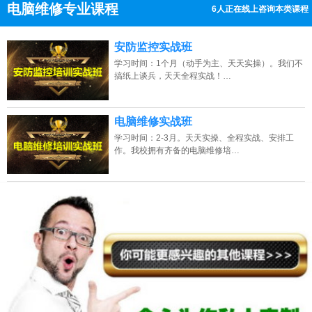
电脑维修专业课程
6人正在线上咨询本类课程
13807313137
点击免费咨询电话：
安防监控实战班
学习时间：1个月（动手为主、天天实操）。我们不
搞纸上谈兵，天天全程实战！…
电脑维修实战班
学习时间：2-3月。天天实操、全程实战、安排工
作。我校拥有齐备的电脑维修培…