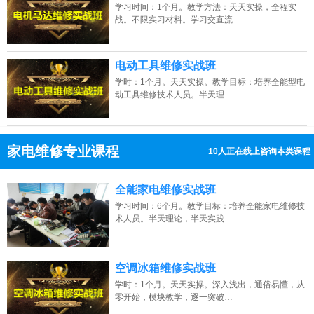
学习时间：1个月。教学方法：天天实操，全程实
战。不限实习材料。学习交直流…
电动工具维修实战班
学时：1个月。天天实操。教学目标：培养全能型电
动工具维修技术人员。半天理…
家电维修专业课程
10人正在线上咨询本类课程
13807313137
点击免费咨询电话：
全能家电维修实战班
学习时间：6个月。教学目标：培养全能家电维修技
术人员。半天理论，半天实践…
空调冰箱维修实战班
学时：1个月。天天实操。深入浅出，通俗易懂，从
零开始，模块教学，逐一突破…