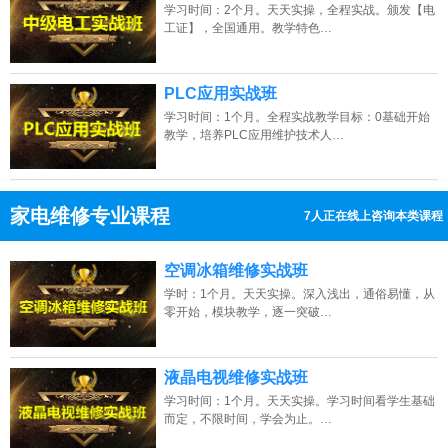
学习时间：2个月。天天实操，全程实战。颁发【电
工证】，全国通用。教学特色…
PLC应用实战班
学习时间：1个月。全程实战教学目标：0基础开始
教学，培养PLC应用维护技术人…
家电维修专业课程
7人正在线上咨询本类课程
13807313137
点击免费咨询电话：
空调冰箱维修实战班
学时：1个月。天天实操。深入浅出，通俗易懂，从
零开始，模块教学，逐一突破…
液晶电视维修实战班
学习时间：1个月。天天实操。学习时间看学生基础
而定，不限时间，学会为止。…