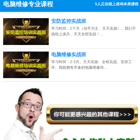
电脑维修专业课程
5人正在线上咨询本类课程
13807313137
点击免费咨询电话：
安防监控实战班
学习时间：1个月（动手为主、天天实操）。我们不
搞纸上谈兵，天天全程实战！…
电脑维修实战班
学习时间：2-3月。天天实操、全程实战、安排工
作。我校拥有齐备的电脑维修培…