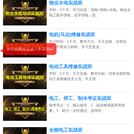
物业水电实战班
学时：4个月。学习内容：强电+弱电+水电。物业水
电工既学强电，也学弱电（安…
电机(马达)维修实战班
学习时间：1个月。教学方法：天天实操，全程实
战。不限实习材料。学习交直流…
电动工具维修实战班
学时：1个月。天天实操。教学目标：培养全能型电
动工具维修技术人员。半天理…
电工、焊工、制冷考证实战班
报考亮点：1，精心辅导。2，提供精准题库和答
案。3，助力一次性通过。适用对…
全能电工实战班