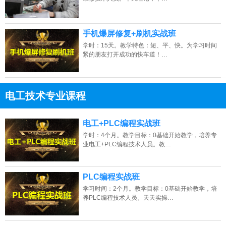
手机爆屏修复+刷机实战班
学时：15天。教学特色：短、平、快。为学习时间
紧的朋友打开成功的快车道！…
电工技术专业课程
13807313137
点击免费咨询电话：
电工+PLC编程实战班
学时：4个月。教学目标：0基础开始教学，培养专
业电工+PLC编程技术人员。教…
PLC编程实战班
学习时间：2个月。教学目标：0基础开始教学，培
养PLC编程技术人员。天天实操…