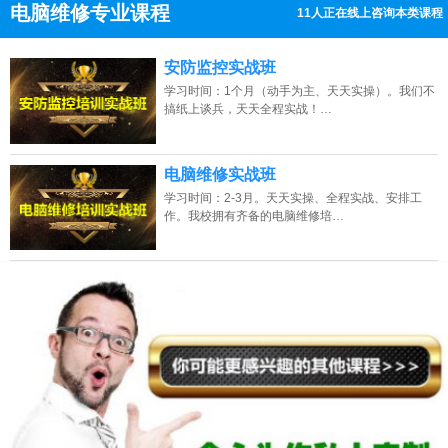
电脑维修专业课程
11人正在线上咨询本类课程
13807313137
点击免费咨询电话：
安防监控实战班
学习时间：1个月（动手为主、天天实操）。我们不
搞纸上谈兵，天天全程实战！…
电脑维修实战班
学习时间：2-3月。天天实操、全程实战、安排工
作。我校拥有齐备的电脑维修培…