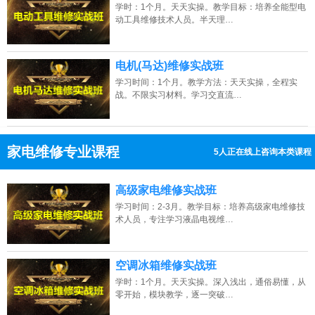
北京的网友正进入本页访问
学时：1个月。天天实操。教学目标：培养全能型电
动工具维修技术人员。半天理…
电机(马达)维修实战班
学习时间：1个月。教学方法：天天实操，全程实
战。不限实习材料。学习交直流…
家电维修专业课程
5人正在线上咨询本类课程
13807313137
点击免费咨询电话：
高级家电维修实战班
学习时间：2-3月。教学目标：培养高级家电维修技
术人员，专注学习液晶电视维…
空调冰箱维修实战班
学时：1个月。天天实操。深入浅出，通俗易懂，从
零开始，模块教学，逐一突破…