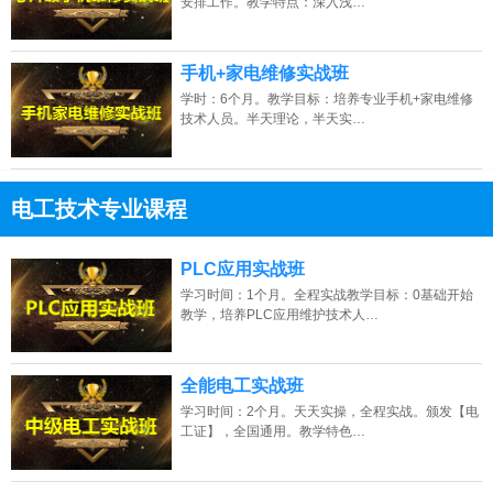
安排工作。教学特点：深入浅…
手机+家电维修实战班
学时：6个月。教学目标：培养专业手机+家电维修
技术人员。半天理论，半天实…
电工技术专业课程
13807313137
点击免费咨询电话：
PLC应用实战班
学习时间：1个月。全程实战教学目标：0基础开始
教学，培养PLC应用维护技术人…
全能电工实战班
学习时间：2个月。天天实操，全程实战。颁发【电
工证】，全国通用。教学特色…