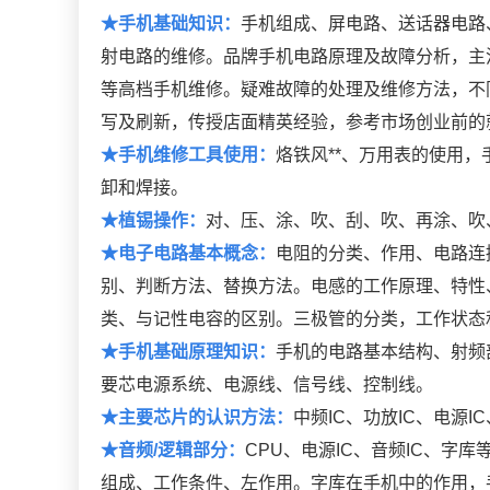
★手机基础知识：
手机组成、屏电路、送话器电路
射电路的维修。品牌手机电路原理及故障分析，主
等高档手机维修。疑难故障的处理及维修方法，不
写及刷新，传授店面精英经验，参考市场创业前的
★手机维修工具使用：
烙铁风**、万用表的使用
卸和焊接。
★植锡操作：
对、压、涂、吹、刮、吹、再涂、吹
★电子电路基本概念：
电阻的分类、作用、电路连
别、判断方法、替换方法。电感的工作原理、特性
类、与记性电容的区别。三极管的分类，工作状态
★手机基础原理知识：
手机的电路基本结构、射频
要芯电源系统、电源线、信号线、控制线。
★主要芯片的认识方法：
中频IC、功放IC、电源I
★音频/逻辑部分：
CPU、电源IC、音频IC、字
组成、工作条件、左作用。字库在手机中的作用，