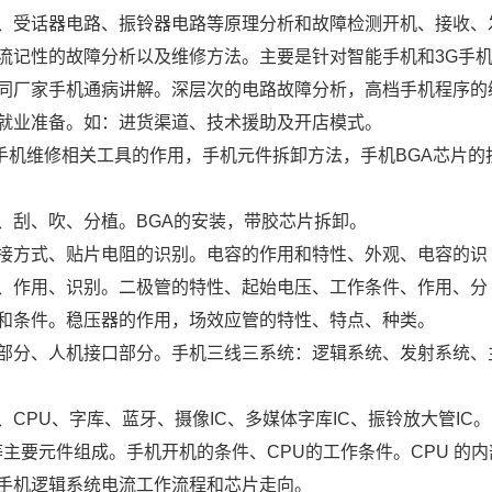
、受话器电路、振铃器电路等原理分析和故障检测开机、接收、
流记性的故障分析以及维修方法。主要是针对智能手机和3G手
同厂家手机通病讲解。深层次的电路故障分析，高档手机程序的
就业准备。如：进货渠道、技术援助及开店模式。
，手机维修相关工具的作用，手机元件拆卸方法，手机BGA芯片的
、刮、吹、分植。BGA的安装，带胶芯片拆卸。
接方式、贴片电阻的识别。电容的作用和特性、外观、电容的识
、作用、识别。二极管的特性、起始电压、工作条件、作用、分
和条件。稳压器的作用，场效应管的特性、特点、种类。
部分、人机接口部分。手机三线三系统：逻辑系统、发射系统、
C、CPU、字库、蓝牙、摄像IC、多媒体字库IC、振铃放大管IC。
库等主要元件组成。手机开机的条件、CPU的工作条件。CPU 的内
手机逻辑系统电流工作流程和芯片走向。