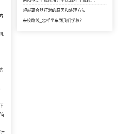
南阳电动车维修培训学校,摩托车维修…
超越离合器打滑的原因和处理方法
方
来校路线_怎样坐车到我们学校？
机
的
，
下
简
称注