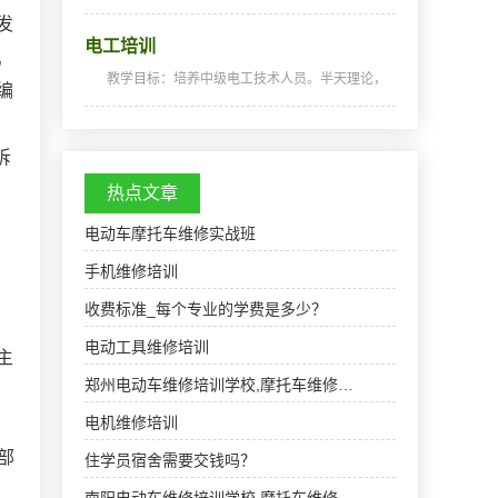
培养PLC编程技术人员。天天实操，全程实战，
发
深入浅出，通俗易懂，从零开始，手把手教，教
电工培训
会为止。教学特色：无时间限制，循环开班，不
机
懂的地方可以插…
教学目标：培养中级电工技术人员。半天理论，
编
半天实践，深入浅出，通俗易懂，从零开始，手
把手教，教会为止，使学生成为真正意义上的、
全能的电工技术人才。学习时间：1个月.
拆
热点文章
电动车摩托车维修实战班
手机维修培训
收费标准_每个专业的学费是多少？
电动工具维修培训
主
郑州电动车维修培训学校,摩托车维修…
电机维修培训
部
住学员宿舍需要交钱吗？