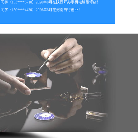
年8月_山东_陈同学（139****4852）报:
【手机维修实战班】
同学（150****4430）2026年8月在河南自行创业！
年8月_安徽_王同学（130****5410）报:
【手机维修实战班】
年8月_贵州_李同学（139****0077）报:
【手机维修实战班】