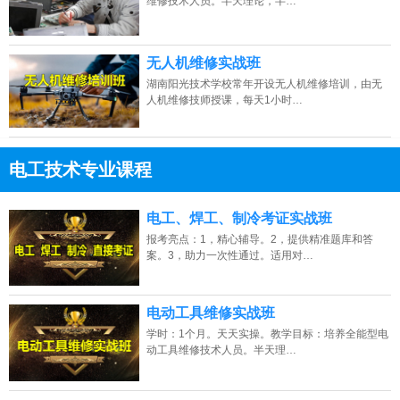
维修技术人员。半天理论，半…
无人机维修实战班
湖南阳光技术学校常年开设无人机维修培训，由无
人机维修技师授课，每天1小时…
电工技术专业课程
13807313137
点击免费咨询电话：
电工、焊工、制冷考证实战班
报考亮点：1，精心辅导。2，提供精准题库和答
案。3，助力一次性通过。适用对…
电动工具维修实战班
学时：1个月。天天实操。教学目标：培养全能型电
动工具维修技术人员。半天理…