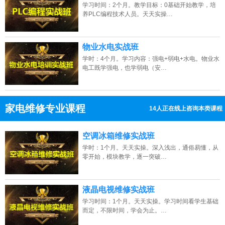
学习时间：2个月。教学目标：0基础开始教学，培
养PLC编程技术人员。天天实操…
物业水电实战班
学时：4个月。学习内容：强电+弱电+水电。物业水
电工既学强电，也学弱电（安…
家电维修专业课程
14人正在线上咨询本类课程
13807313137
点击免费咨询电话：
空调冰箱维修实战班
学时：1个月。天天实操。深入浅出，通俗易懂，从
零开始，模块教学，逐一突破…
液晶电视维修实战班
学习时间：1个月。天天实操。学习时间看学生基础
而定，不限时间，学会为止。…