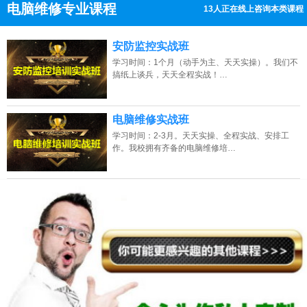
电脑维修专业课程
13人正在线上咨询本类课程
13807313137
点击免费咨询电话：
安防监控实战班
学习时间：1个月（动手为主、天天实操）。我们不
搞纸上谈兵，天天全程实战！…
电脑维修实战班
学习时间：2-3月。天天实操、全程实战、安排工
作。我校拥有齐备的电脑维修培…
广西的网友正进入本页访问